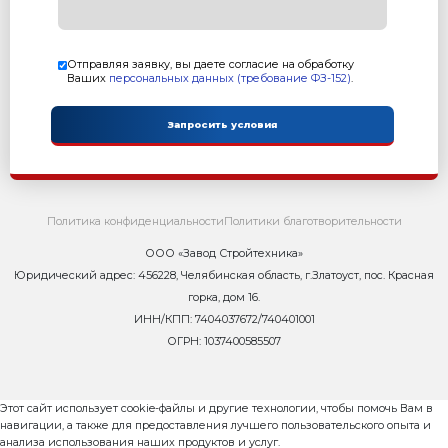
Масса: 100 кг
Гарантия: 12 месяцев
Преимущества:
Позволяет увеличить производительность станко
Рам 1000
Надежная конструкция
заказать
г. Томск. РИФЕЙ и КОНДОР-официальные торговы
вибропрессов Завода Стройтехники. Выпускаемый а
бетонные заводы и вибропрессы, универсальные 
линии. Промышленное оборудование для производ
бетона: блоки, тротуарная плитка, бордюры, кирпич.
На сайте указана цена, основные характеристики и