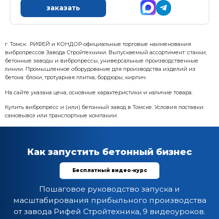
5. Дозатор воды проточный
6. Пульт управления
Характеристика:
Установленная мощность: 0,3 кВт
Масса: 800 кг
Режим работы: автоматический
Гарантия: 12 месяцев
Преимущества:
Высокая точность дозирования, погрешность ± 1,0 
Визуальный контроль веса всех компонентов в хо
Хранение до 100 рецептов смесей в энергонезав
Надежность конструкции
заказать