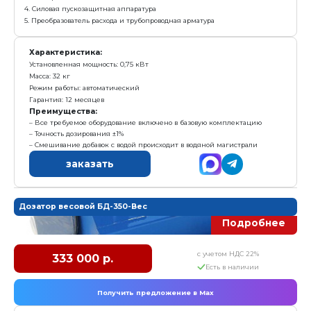
Е
Получить предложение в Ma
Комплектация:
1. Металлический шкаф
2. Электронное табло
3. Электронасос
4. Силовая пускозащитная аппаратура
5. Преобразователь расхода и трубопроводная арматур
Характеристика:
Установленная мощность: 0,75 кВт
Масса: 32 кг
Режим работы: автоматический
Гарантия: 12 месяцев
Преимущества: