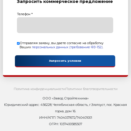
11 291 400 р.
Е
Получить предложение в Ma
Товарный бетон
до 95 м3/час
Комплектация:
Двухвальный бетоносмеситель «SICOMA» БП-2Г-225
Подъемник скиповый с лебедкой ПС-3000
Дозатор заполнителя ДЗ-60 (3х20- три бункера по 
Дозатор цемента ДЦ-760 с пневмовибратором
Конвейер (шнек) винтовой КВ-12 (L=12m, D=219m
Дозатор для воды ДВ-450
Система автоматического управления, пульт ПУ-БЗ
Пневмооборудование, компрессор Remeza
Эстакада (Э-2)
Комплект для монтажа и сборки, включающий фун