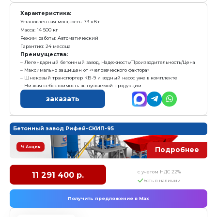
1. Смеситель двухвальный БП-2Г-1100 (V=1100л)
2. Эстакада Э-2
3. Дозатор заполнителя ДЗ-24 (2 бункера по 12 м3) на
4. Скиповый подъемник ПС-1400 (V=1400л)
5. Дозатор цемента ДЦ-400 (тензодатчики CAS)
6. Дозатор воды ДВ-300 (тензодатчики CAS)
7. Конвейер винтовой КВ-6 (L=6м, d=168мм)
8. Пульт с системой автоматического управления ПУ-
9. Компрессор
10.Насос воды
Характеристика:
Установленная мощность: 65,5 кВт
Масса: 14 500 кг
Режим работы: Автоматический
Преимущества:
Лучшее сочетание: Производительность/цена/над
Выпускается с 2012г, высокая надежность