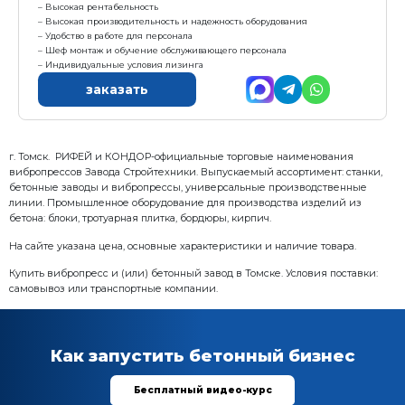
Товарный бетон
до 60 м3/час
Комплектация:
1. Смеситель двухвальный БП-2Г-1500 (V=1500л)
2. Эстакада Э-2
3. Дозатор заполнителя ДЗ-36 (3 бункера по 12 м3) на
4. Скиповый подъемник ПС-1400М (V=1400л)
5. Дозатор цемента ДЦ-600 (тензодатчики CAS)
6. Дозатор воды ДВ-400 (тензодатчики CAS)
7. Конвейер винтовой КВ-9 (L=9м, d=219мм)
8. Пульт с системой автоматического управления ПУ-
9. Компрессор
10.Водный насос
Характеристика:
Установленная мощность: 73 кВт