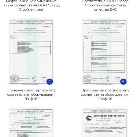
Разрешение на применение
Соотв
знака соответствия ООО "Завод
Стро
Стройтехника"